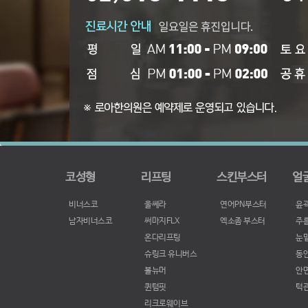
코성형
리프팅
스킨부스터
얼
비너스코
울쎄라
연어PN부스터
윤
남자비너스코
써마지FLX
엑소좀 부스터
주
온다리프팅
눈
슈링크 유니버스
동
볼뉴머
안
퀸텀핏
턱
리크로웨이브