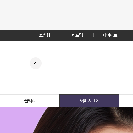
코성형
리프팅
다이어트
울쎄라
써마지FLX