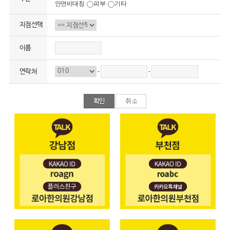
안면비대칭
피부
기타
지점선택
이름
-
-
연락처