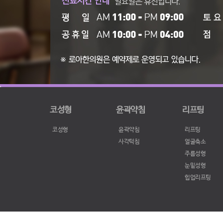
코성형
윤곽약침
리프팅
코성형
윤곽약침
리프팅
사각턱침
얼굴축소
주름성형
눈밑성형
힙업리프팅