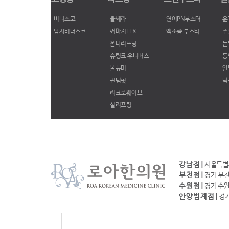
비너스코
울쎄라
연어PN부스터
윤
남자비너스코
써마지FLX
엑소좀 부스터
주
온다리프팅
눈
슈링크 유니버스
동
볼뉴머
안
퀸텀핏
턱
리크로웨이브
실리프팅
강 남 점 |
서울특별시 
부 천 점 |
경기 부천시
수 원 점 |
경기 수원시
안 양 범 계 점 |
경기도