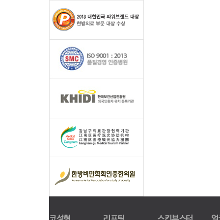
코성형
리프팅
스킨부스터
얼